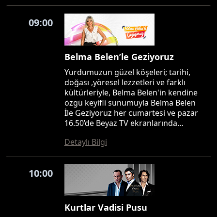
09:00
Belma Belen’le Geziyoruz
Yurdumuzun güzel köşeleri; tarihi,
doğası ,yöresel lezzetleri ve farklı
kültürleriyle, Belma Belen'in kendine
özgü keyifli sunumuyla Belma Belen
İle Geziyoruz her cumartesi ve pazar
16.50’de Beyaz TV ekranlarında…
Detaylı Bilgi
10:00
Kurtlar Vadisi Pusu