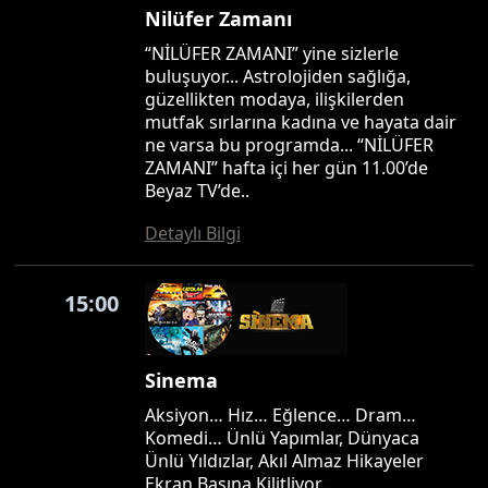
Nilüfer Zamanı
“NİLÜFER ZAMANI” yine sizlerle
buluşuyor... Astrolojiden sağlığa,
güzellikten modaya, ilişkilerden
mutfak sırlarına kadına ve hayata dair
ne varsa bu programda... “NİLÜFER
ZAMANI” hafta içi her gün 11.00’de
Beyaz TV’de..
Detaylı Bilgi
15:00
Sinema
Aksiyon… Hız… Eğlence… Dram…
Komedi… Ünlü Yapımlar, Dünyaca
Ünlü Yıldızlar, Akıl Almaz Hikayeler
Ekran Başına Kilitliyor…