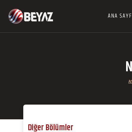
ANA SAY
N
An
Diğer Bölümler