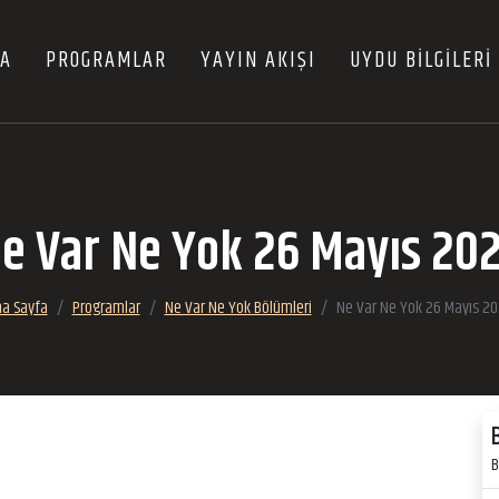
FA
PROGRAMLAR
YAYIN AKIŞI
UYDU BİLGİLERİ
e Var Ne Yok 26 Mayıs 20
a Sayfa
Programlar
Ne Var Ne Yok Bölümleri
Ne Var Ne Yok 26 Mayıs 2
B