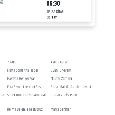
06:30
SIRLAR KİTABI
Dizi Film
7. Gün
Akılda Kalsın
Hafta Sonu Ana Haber
Uyan Türkiyem
Hayatta Her Şey Var
Nilüfer Zamanı
Esra Ezmeci İle Yeni Baştan
Bircan Bali ile Sabah Kahvesi
nda
Seher Tunalı ile Yaşama Dair
Kurtlar Vadisi Pusu
Belma Belen’le Geziyoruz
Marka Şehirler