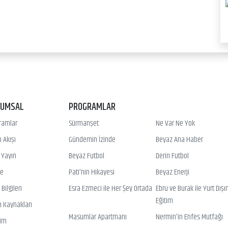
RUMSAL
PROGRAMLAR
ramlar
Sürmanşet
Ne Var Ne Yok
 Akışı
Gündemin İzinde
Beyaz Ana Haber
ı Yayın
Beyaz Futbol
Derin Futbol
ye
Pati'nin Hikayesi
Beyaz Enerji
Bilgileri
Esra Ezmeci ile Her Şey Ortada
Ebru ve Burak ile Yurt Dışı
Eğitim
n Kaynakları
Masumlar Apartmanı
Nermin'in Enfes Mutfağı
şim