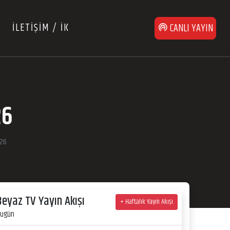
İLETİŞİM / İK
CANLI YAYIN
26
026
Beyaz TV Yayın Akışı
+ Haftalık Yayın Akışı
ugün