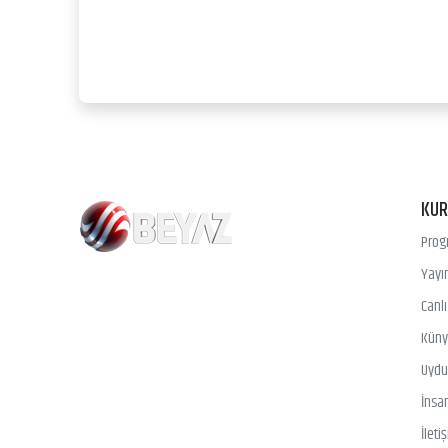
KU
Prog
Yayın
Canl
Kün
Uydu 
İnsa
İleti