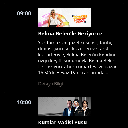
09:00
Belma Belen’le Geziyoruz
Yurdumuzun güzel köşeleri; tarihi,
doğası ,yöresel lezzetleri ve farklı
kültürleriyle, Belma Belen'in kendine
özgü keyifli sunumuyla Belma Belen
İle Geziyoruz her cumartesi ve pazar
16.50’de Beyaz TV ekranlarında…
Detaylı Bilgi
10:00
Kurtlar Vadisi Pusu