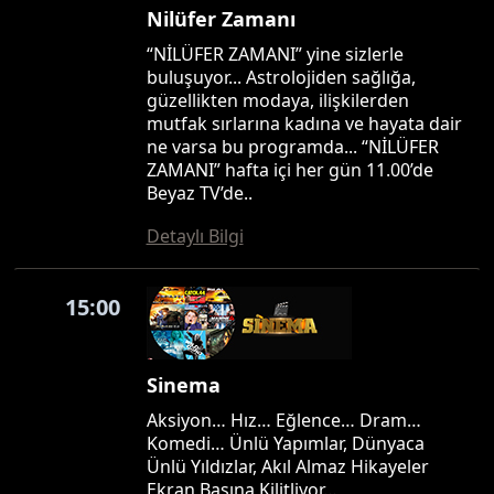
Nilüfer Zamanı
“NİLÜFER ZAMANI” yine sizlerle
buluşuyor... Astrolojiden sağlığa,
güzellikten modaya, ilişkilerden
mutfak sırlarına kadına ve hayata dair
ne varsa bu programda... “NİLÜFER
ZAMANI” hafta içi her gün 11.00’de
Beyaz TV’de..
Detaylı Bilgi
15:00
Sinema
Aksiyon… Hız… Eğlence… Dram…
Komedi… Ünlü Yapımlar, Dünyaca
Ünlü Yıldızlar, Akıl Almaz Hikayeler
Ekran Başına Kilitliyor…