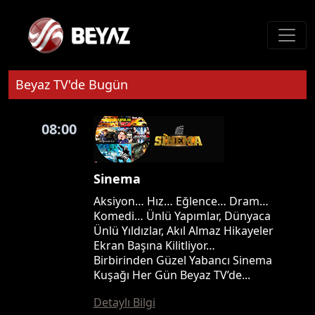
Beyaz TV'de Bugün
08:00
Sinema
Aksiyon… Hız… Eğlence… Dram…
Komedi… Ünlü Yapımlar, Dünyaca
Ünlü Yıldızlar, Akıl Almaz Hikayeler
Ekran Başına Kilitliyor…
Birbirinden Güzel Yabancı Sinema
Kuşağı Her Gün Beyaz TV’de...
Detaylı Bilgi