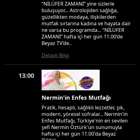
“NİLÜFER ZAMANI” yine sizlerle
buluşuyor... Astrolojiden sağlığa,
güzellikten modaya, ilişkilerden
mutfak sırlarına kadına ve hayata dair
ne varsa bu programda... “NİLÜFER
ZAMANI” hafta içi her gün 11.00’de
Beyaz TV’de..
Detaylı Bilgi
13:00
Nermin'in Enfes Mutfağı
Pratik, hesaplı, sağlıklı lezzetler, şık,
modern, yöresel sofralar... Nermin'in
Enfes Mutfağı, Türkiye'nin en sevilen
şefi Nermin Öztürk'ün sunumuyla
hafta içi her gün 11.00'da Beyaz