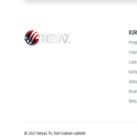
KU
Prog
Yayın
Canl
Kün
Uydu 
İnsa
İleti
© 2021 Beyaz TV, Tüm hakları saklıdır.