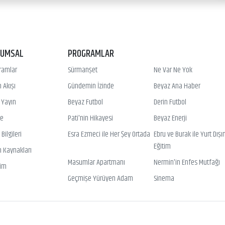
RUMSAL
PROGRAMLAR
ramlar
Sürmanşet
Ne Var Ne Yok
 Akışı
Gündemin İzinde
Beyaz Ana Haber
ı Yayın
Beyaz Futbol
Derin Futbol
ye
Pati'nin Hikayesi
Beyaz Enerji
Bilgileri
Esra Ezmeci ile Her Şey Ortada
Ebru ve Burak ile Yurt Dışı
Eğitim
n Kaynakları
Masumlar Apartmanı
Nermin'in Enfes Mutfağı
şim
Geçmişe Yürüyen Adam
Sinema