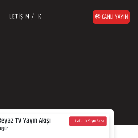
İLETİŞİM / İK
CANLI YAYIN
Beyaz TV Yayın Akışı
+ Haftalık Yayın Akışı
ugün