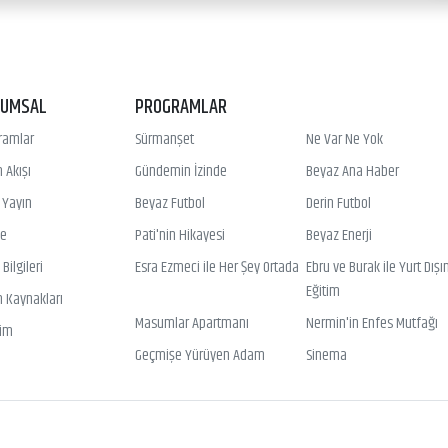
RUMSAL
PROGRAMLAR
ramlar
Sürmanşet
Ne Var Ne Yok
 Akışı
Gündemin İzinde
Beyaz Ana Haber
ı Yayın
Beyaz Futbol
Derin Futbol
ye
Pati'nin Hikayesi
Beyaz Enerji
Bilgileri
Esra Ezmeci ile Her Şey Ortada
Ebru ve Burak ile Yurt Dışı
Eğitim
n Kaynakları
Masumlar Apartmanı
Nermin'in Enfes Mutfağı
şim
Geçmişe Yürüyen Adam
Sinema