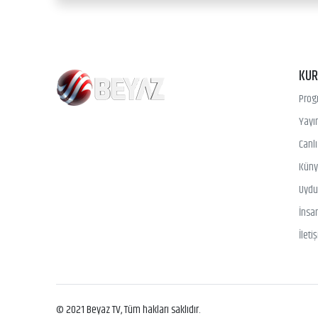
KU
Prog
Yayın
Canl
Kün
Uydu 
İnsa
İleti
© 2021 Beyaz TV, Tüm hakları saklıdır.