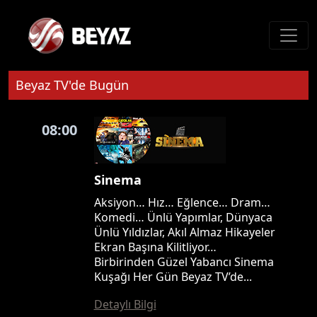
Beyaz TV'de Bugün
08:00
Sinema
Aksiyon… Hız… Eğlence… Dram…
Komedi… Ünlü Yapımlar, Dünyaca
Ünlü Yıldızlar, Akıl Almaz Hikayeler
Ekran Başına Kilitliyor…
Birbirinden Güzel Yabancı Sinema
Kuşağı Her Gün Beyaz TV’de...
Detaylı Bilgi