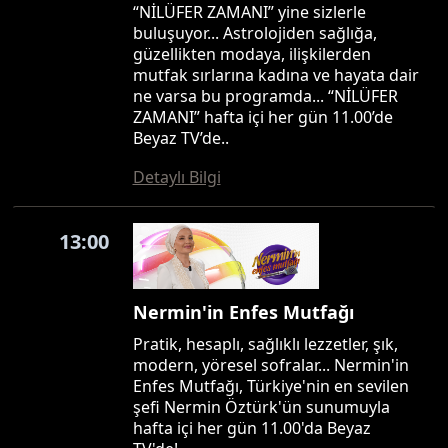
“NİLÜFER ZAMANI” yine sizlerle
buluşuyor... Astrolojiden sağlığa,
güzellikten modaya, ilişkilerden
mutfak sırlarına kadına ve hayata dair
ne varsa bu programda... “NİLÜFER
ZAMANI” hafta içi her gün 11.00’de
Beyaz TV’de..
Detaylı Bilgi
13:00
Nermin'in Enfes Mutfağı
Pratik, hesaplı, sağlıklı lezzetler, şık,
modern, yöresel sofralar... Nermin'in
Enfes Mutfağı, Türkiye'nin en sevilen
şefi Nermin Öztürk'ün sunumuyla
hafta içi her gün 11.00'da Beyaz