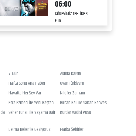
06:00
GÖREVİMİZ TEHLİKE 3
Film
7. Gün
Akılda Kalsın
Hafta Sonu Ana Haber
Uyan Türkiyem
Hayatta Her Şey Var
Nilüfer Zamanı
Esra Ezmeci İle Yeni Baştan
Bircan Bali ile Sabah Kahvesi
nda
Seher Tunalı ile Yaşama Dair
Kurtlar Vadisi Pusu
Belma Belen’le Geziyoruz
Marka Şehirler