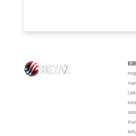
KU
Prog
Yayın
Canl
Kün
Uydu 
İnsa
İleti