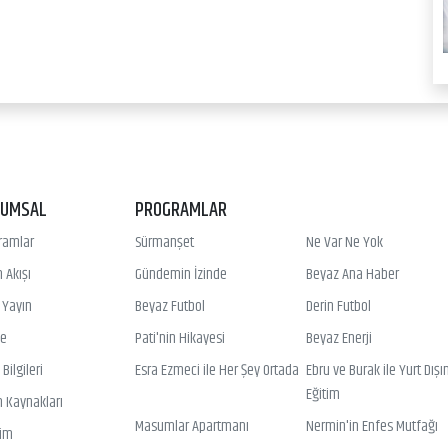
RUMSAL
PROGRAMLAR
ramlar
Sürmanşet
Ne Var Ne Yok
 Akışı
Gündemin İzinde
Beyaz Ana Haber
ı Yayın
Beyaz Futbol
Derin Futbol
ye
Pati'nin Hikayesi
Beyaz Enerji
Bilgileri
Esra Ezmeci ile Her Şey Ortada
Ebru ve Burak ile Yurt Dışı
Eğitim
n Kaynakları
Masumlar Apartmanı
Nermin'in Enfes Mutfağı
şim