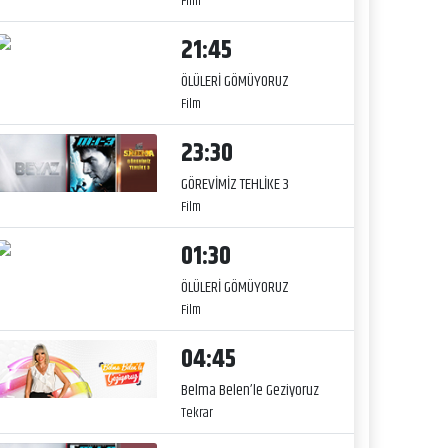
Film
21:45
ÖLÜLERİ GÖMÜYORUZ
Film
23:30
GÖREVİMİZ TEHLİKE 3
Film
01:30
ÖLÜLERİ GÖMÜYORUZ
Film
04:45
Belma Belen’le Geziyoruz
Tekrar