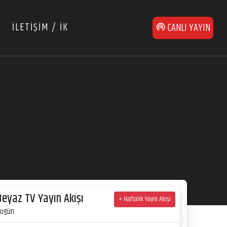
İLETİŞİM / İK
CANLI YAYIN
Beyaz TV Yayın Akışı
+ Haftalık Yayın Akışı
ugün