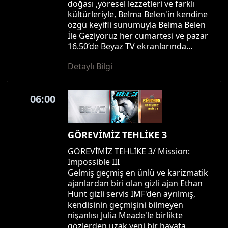
doğası ,yöresel lezzetleri ve farklı
kültürleriyle, Belma Belen'in kendine
özgü keyifli sunumuyla Belma Belen
İle Geziyoruz her cumartesi ve pazar
16.50’de Beyaz TV ekranlarında…
Detaylı Bilgi
06:00
GÖREVİMİZ TEHLİKE 3
GÖREVİMİZ TEHLİKE 3/ Mission:
Impossible III
Gelmiş geçmiş en ünlü ve karizmatik
ajanlardan biri olan gizli ajan Ethan
Hunt gizli servis IMF'den ayrılmış,
kendisinin geçmişini bilmeyen
nişanlısı Julia Meade'le birlikte
gözlerden uzak yeni bir hayata