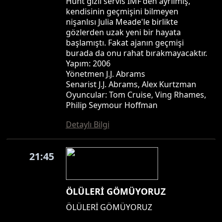
Hunt gizli servis IMF'den ayrılmış,
kendisinin geçmişini bilmeyen
nişanlısı Julia Meade'le birlikte
gözlerden uzak yeni bir hayata
başlamıştı. Fakat ajanın geçmişi
burada da onu rahat bırakmayacaktır.
Yapım: 2006
Yönetmen J.J. Abrams
Senarist J.J. Abrams, Alex Kurtzman
Oyuncular: Tom Cruise, Ving Rhames,
Philip Seymour Hoffman
Detaylı Bilgi
21:45
ÖLÜLERİ GÖMÜYORUZ
ÖLÜLERİ GÖMÜYORUZ