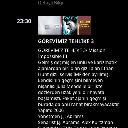
Detaylı Bilgi
23:30
GÖREVİMİZ TEHLİKE 3
GÖREVİMİZ TEHLİKE 3/ Mission:
Impossible III
Gelmiş geçmiş en ünlü ve karizmatik
ajanlardan biri olan gizli ajan Ethan
Hunt gizli servis IMF'den ayrılmış,
kendisinin geçmişini bilmeyen
nişanlısı Julia Meade'le birlikte
gözlerden uzak yeni bir hayata
başlamıştı. Fakat ajanın geçmişi
burada da onu rahat bırakmayacaktır.
Yapım: 2006
Yönetmen J.J. Abrams
Senarist J.J. Abrams, Alex Kurtzman