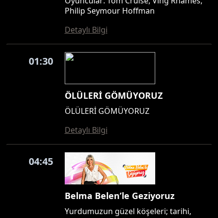
Oyuncular: Tom Cruise, Ving Rhames,
Philip Seymour Hoffman
Detaylı Bilgi
01:30
ÖLÜLERİ GÖMÜYORUZ
ÖLÜLERİ GÖMÜYORUZ
Detaylı Bilgi
04:45
Belma Belen’le Geziyoruz
Yurdumuzun güzel köşeleri; tarihi,