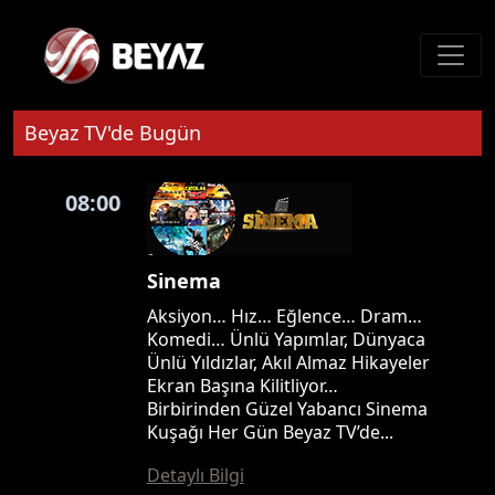
Beyaz TV'de Bugün
08:00
Sinema
Aksiyon… Hız… Eğlence… Dram…
Komedi… Ünlü Yapımlar, Dünyaca
Ünlü Yıldızlar, Akıl Almaz Hikayeler
Ekran Başına Kilitliyor…
Birbirinden Güzel Yabancı Sinema
Kuşağı Her Gün Beyaz TV’de...
Detaylı Bilgi