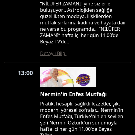
“NİLÜFER ZAMANI” yine sizlerle
buluşuyor... Astrolojiden sağlığa,
güzellikten modaya, ilişkilerden
mutfak sırlarına kadına ve hayata dair
ne varsa bu programda... “NİLÜFER
ZAMANI” hafta içi her gün 11.00’de
Beyaz TV’de..
Detaylı Bilgi
13:00
Nermin'in Enfes Mutfağı
Pratik, hesaplı, sağlıklı lezzetler, şık,
modern, yöresel sofralar... Nermin'in
Enfes Mutfağı, Türkiye'nin en sevilen
şefi Nermin Öztürk'ün sunumuyla
hafta içi her gün 11.00'da Beyaz