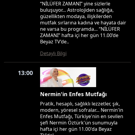
“NİLÜFER ZAMANI” yine sizlerle
buluşuyor... Astrolojiden sağlığa,
güzellikten modaya, ilişkilerden
mutfak sırlarına kadına ve hayata dair
ne varsa bu programda... “NİLÜFER
ZAMANI” hafta içi her gün 11.00’de
Beyaz TV’de..
Detaylı Bilgi
13:00
Nermin'in Enfes Mutfağı
Pratik, hesaplı, sağlıklı lezzetler, şık,
modern, yöresel sofralar... Nermin'in
Enfes Mutfağı, Türkiye'nin en sevilen
şefi Nermin Öztürk'ün sunumuyla
hafta içi her gün 11.00'da Beyaz