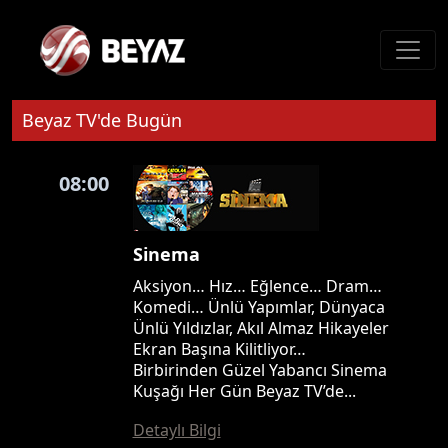
Beyaz TV'de Bugün
08:00
Sinema
Aksiyon… Hız… Eğlence… Dram…
Komedi… Ünlü Yapımlar, Dünyaca
Ünlü Yıldızlar, Akıl Almaz Hikayeler
Ekran Başına Kilitliyor…
Birbirinden Güzel Yabancı Sinema
Kuşağı Her Gün Beyaz TV’de...
Detaylı Bilgi