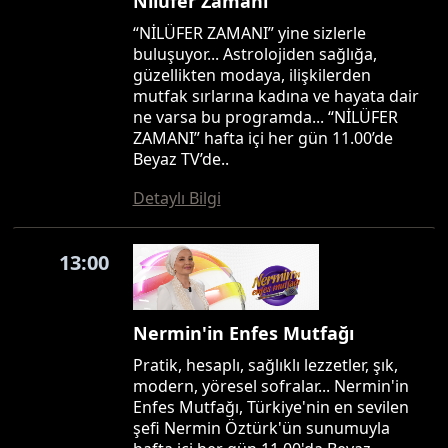
Nilüfer Zamanı
“NİLÜFER ZAMANI” yine sizlerle
buluşuyor... Astrolojiden sağlığa,
güzellikten modaya, ilişkilerden
mutfak sırlarına kadına ve hayata dair
ne varsa bu programda... “NİLÜFER
ZAMANI” hafta içi her gün 11.00’de
Beyaz TV’de..
Detaylı Bilgi
13:00
Nermin'in Enfes Mutfağı
Pratik, hesaplı, sağlıklı lezzetler, şık,
modern, yöresel sofralar... Nermin'in
Enfes Mutfağı, Türkiye'nin en sevilen
şefi Nermin Öztürk'ün sunumuyla