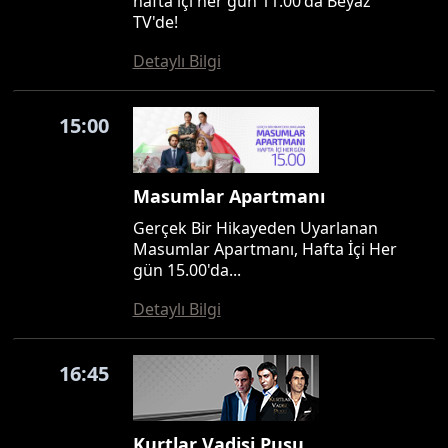
hafta içi her gün 11.00'da Beyaz
TV'de!
Detaylı Bilgi
15:00
Masumlar Apartmanı
Gerçek Bir Hikayeden Uyarlanan
Masumlar Apartmanı, Hafta İçi Her
gün 15.00'da...
Detaylı Bilgi
16:45
Kurtlar Vadisi Pusu