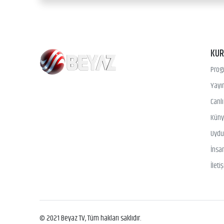
KU
Prog
Yayın
Canl
Kün
Uydu 
İnsa
İleti
© 2021 Beyaz TV, Tüm hakları saklıdır.