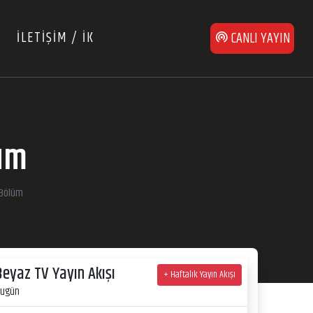
İLETİŞİM / İK
CANLI YAYIN
lüm
.Bölüm
Beyaz TV Yayın Akışı
+ Haftalık Yayın Akışı
ugün