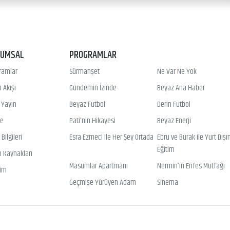
RUMSAL
PROGRAMLAR
ramlar
Sürmanşet
Ne Var Ne Yok
 Akışı
Gündemin İzinde
Beyaz Ana Haber
ı Yayın
Beyaz Futbol
Derin Futbol
ye
Pati'nin Hikayesi
Beyaz Enerji
Bilgileri
Esra Ezmeci ile Her Şey Ortada
Ebru ve Burak ile Yurt Dışı
Eğitim
n Kaynakları
Masumlar Apartmanı
Nermin'in Enfes Mutfağı
şim
Geçmişe Yürüyen Adam
Sinema