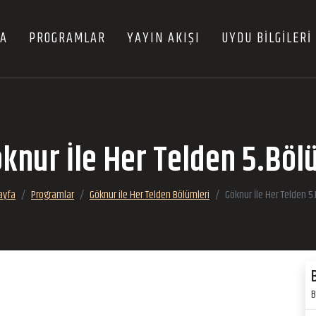
FA
PROGRAMLAR
YAYIN AKIŞI
UYDU BİLGİLERİ
knur İle Her Telden 5.Bö
ayfa
Programlar
Göknur ile Her Telden Bölümleri
Göknur İle Her Telden 5
B