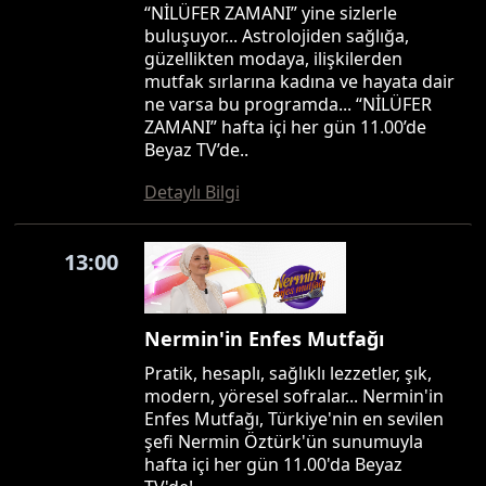
“NİLÜFER ZAMANI” yine sizlerle
buluşuyor... Astrolojiden sağlığa,
güzellikten modaya, ilişkilerden
mutfak sırlarına kadına ve hayata dair
ne varsa bu programda... “NİLÜFER
ZAMANI” hafta içi her gün 11.00’de
Beyaz TV’de..
Detaylı Bilgi
13:00
Nermin'in Enfes Mutfağı
Pratik, hesaplı, sağlıklı lezzetler, şık,
modern, yöresel sofralar... Nermin'in
Enfes Mutfağı, Türkiye'nin en sevilen
şefi Nermin Öztürk'ün sunumuyla
hafta içi her gün 11.00'da Beyaz