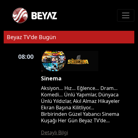
Beyaz TV'de Bugün
08:00
Sinema
Aksiyon… Hız… Eğlence… Dram…
Komedi… Ünlü Yapımlar, Dünyaca
Ünlü Yıldızlar, Akıl Almaz Hikayeler
Ekran Başına Kilitliyor…
Birbirinden Güzel Yabancı Sinema
Kuşağı Her Gün Beyaz TV’de...
Detaylı Bilgi