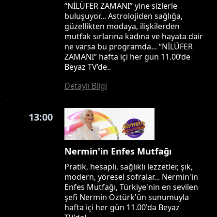
“NİLÜFER ZAMANI” yine sizlerle
buluşuyor... Astrolojiden sağlığa,
güzellikten modaya, ilişkilerden
mutfak sırlarına kadına ve hayata dair
ne varsa bu programda... “NİLÜFER
ZAMANI” hafta içi her gün 11.00’de
Beyaz TV’de..
Detaylı Bilgi
13:00
Nermin'in Enfes Mutfağı
Pratik, hesaplı, sağlıklı lezzetler, şık,
modern, yöresel sofralar... Nermin'in
Enfes Mutfağı, Türkiye'nin en sevilen
şefi Nermin Öztürk'ün sunumuyla
hafta içi her gün 11.00'da Beyaz