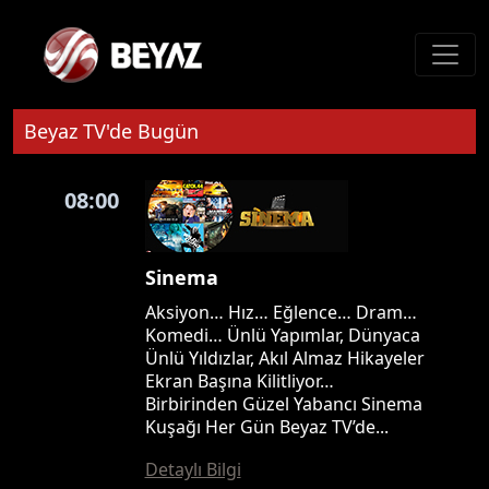
Beyaz TV'de Bugün
08:00
Sinema
Aksiyon… Hız… Eğlence… Dram…
Komedi… Ünlü Yapımlar, Dünyaca
Ünlü Yıldızlar, Akıl Almaz Hikayeler
Ekran Başına Kilitliyor…
Birbirinden Güzel Yabancı Sinema
Kuşağı Her Gün Beyaz TV’de...
Detaylı Bilgi