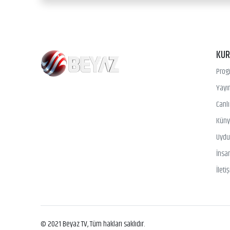
KU
Prog
Yayın
Canl
Kün
Uydu 
İnsa
İleti
© 2021 Beyaz TV, Tüm hakları saklıdır.