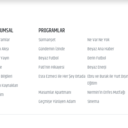
RUMSAL
PROGRAMLAR
ramlar
Sürmanşet
Ne Var Ne Yok
 Akışı
Gündemin İzinde
Beyaz Ana Haber
ı Yayın
Beyaz Futbol
Derin Futbol
ye
Pati'nin Hikayesi
Beyaz Enerji
Bilgileri
Esra Ezmeci ile Her Şey Ortada
Ebru ve Burak ile Yurt Dışı
Eğitim
n Kaynakları
Masumlar Apartmanı
Nermin'in Enfes Mutfağı
şim
Geçmişe Yürüyen Adam
Sinema