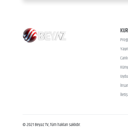
KU
Prog
Yayın
Canl
Kün
Uydu 
İnsa
İleti
© 2021 Beyaz TV, Tüm hakları saklıdır.