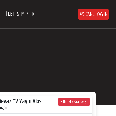
İLETİŞİM / İK
CANLI YAYIN
Beyaz TV Yayın Akışı
+ Haftalık Yayın Akışı
ugün