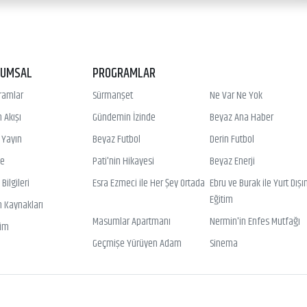
RUMSAL
PROGRAMLAR
ramlar
Sürmanşet
Ne Var Ne Yok
 Akışı
Gündemin İzinde
Beyaz Ana Haber
ı Yayın
Beyaz Futbol
Derin Futbol
ye
Pati'nin Hikayesi
Beyaz Enerji
Bilgileri
Esra Ezmeci ile Her Şey Ortada
Ebru ve Burak ile Yurt Dışı
Eğitim
n Kaynakları
Masumlar Apartmanı
Nermin'in Enfes Mutfağı
şim
Geçmişe Yürüyen Adam
Sinema