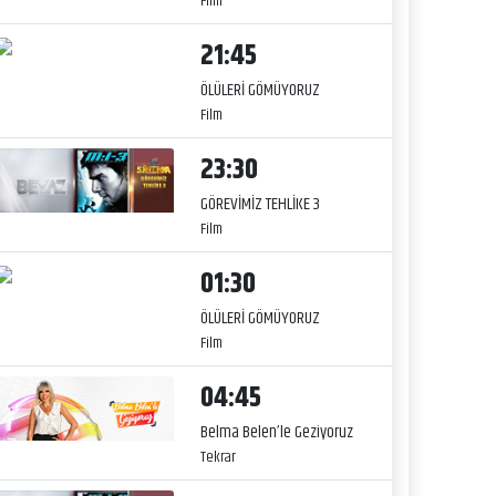
Film
21:45
ÖLÜLERİ GÖMÜYORUZ
Film
23:30
GÖREVİMİZ TEHLİKE 3
Film
01:30
ÖLÜLERİ GÖMÜYORUZ
Film
04:45
Belma Belen’le Geziyoruz
Tekrar