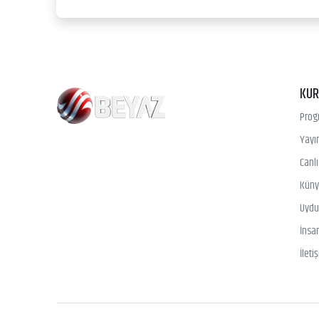
KU
Prog
Yayın
Canl
Kün
Uydu 
İnsa
İleti