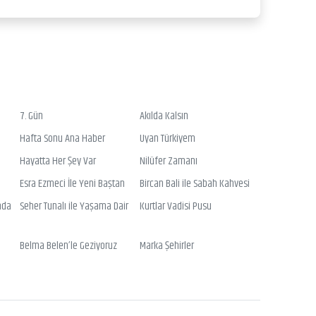
7. Gün
Akılda Kalsın
Hafta Sonu Ana Haber
Uyan Türkiyem
Hayatta Her Şey Var
Nilüfer Zamanı
Esra Ezmeci İle Yeni Baştan
Bircan Bali ile Sabah Kahvesi
nda
Seher Tunalı ile Yaşama Dair
Kurtlar Vadisi Pusu
Belma Belen’le Geziyoruz
Marka Şehirler