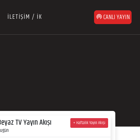
İLETİŞİM / İK
CANLI YAYIN
Beyaz TV Yayın Akışı
+ Haftalık Yayın Akışı
ugün