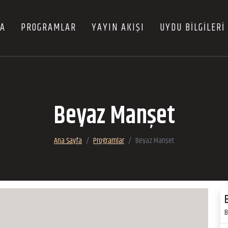
FA
PROGRAMLAR
YAYIN AKIŞI
UYDU BİLGİLERİ
Beyaz Manşet
Ana Sayfa
Programlar
Beyaz Manşet
B