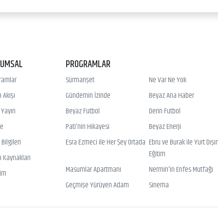
RUMSAL
PROGRAMLAR
ramlar
Sürmanşet
Ne Var Ne Yok
 Akışı
Gündemin İzinde
Beyaz Ana Haber
ı Yayın
Beyaz Futbol
Derin Futbol
ye
Pati'nin Hikayesi
Beyaz Enerji
Bilgileri
Esra Ezmeci ile Her Şey Ortada
Ebru ve Burak ile Yurt Dışı
Eğitim
n Kaynakları
Masumlar Apartmanı
Nermin'in Enfes Mutfağı
şim
Geçmişe Yürüyen Adam
Sinema