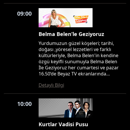
09:00
Belma Belen’le Geziyoruz
Yurdumuzun güzel köşeleri; tarihi,
doğası ,yöresel lezzetleri ve farklı
kültürleriyle, Belma Belen'in kendine
özgü keyifli sunumuyla Belma Belen
İle Geziyoruz her cumartesi ve pazar
16.50’de Beyaz TV ekranlarında…
Detaylı Bilgi
10:00
Kurtlar Vadisi Pusu