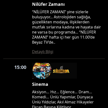
Nilüfer Zamanı
“NİLÜFER ZAMANI” yine sizlerle
buluşuyor... Astrolojiden sağlığa,
güzellikten modaya, ilişkilerden
mutfak sırlarına kadına ve hayata dair
ne varsa bu programda... “NİLÜFER
ZAMANI” hafta içi her gün 11.00’de
Beyaz TV’de..
Detaylı Bilgi
15:00
Sinema
Aksiyon… Hız… Eğlence… Dram…
Komedi… Ünlü Yapımlar, Dünyaca
Ünlü Yıldızlar, Akıl Almaz Hikayeler
Ekran Başına Kilitliyor…