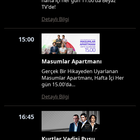
hafta içi her gün 11.00'da Beyaz
TV'de!
Detaylı Bilgi
15:00
Masumlar Apartmanı
Gerçek Bir Hikayeden Uyarlanan
Masumlar Apartmanı, Hafta İçi Her
gün 15.00'da...
Detaylı Bilgi
16:45
Kurtlar Vadisi Pusu