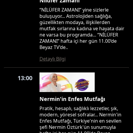
Nilüfer Zamanı
“NİLÜFER ZAMANI” yine sizlerle
buluşuyor... Astrolojiden sağlığa,
güzellikten modaya, ilişkilerden
mutfak sırlarına kadına ve hayata dair
ne varsa bu programda... “NİLÜFER
ZAMANI” hafta içi her gün 11.00’de
Beyaz TV’de..
Detaylı Bilgi
13:00
Nermin'in Enfes Mutfağı
Pratik, hesaplı, sağlıklı lezzetler, şık,
modern, yöresel sofralar... Nermin'in
Enfes Mutfağı, Türkiye'nin en sevilen
şefi Nermin Öztürk'ün sunumuyla