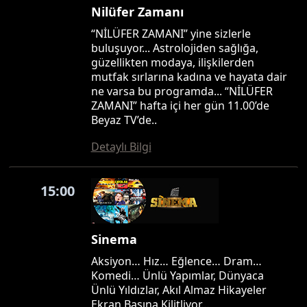
Nilüfer Zamanı
“NİLÜFER ZAMANI” yine sizlerle
buluşuyor... Astrolojiden sağlığa,
güzellikten modaya, ilişkilerden
mutfak sırlarına kadına ve hayata dair
ne varsa bu programda... “NİLÜFER
ZAMANI” hafta içi her gün 11.00’de
Beyaz TV’de..
Detaylı Bilgi
15:00
Sinema
Aksiyon… Hız… Eğlence… Dram…
Komedi… Ünlü Yapımlar, Dünyaca
Ünlü Yıldızlar, Akıl Almaz Hikayeler
Ekran Başına Kilitliyor…