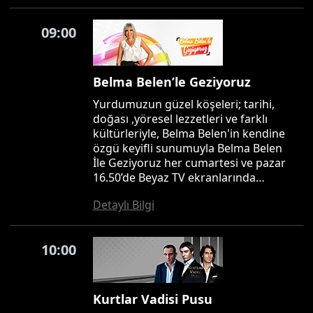
09:00
Belma Belen’le Geziyoruz
Yurdumuzun güzel köşeleri; tarihi,
doğası ,yöresel lezzetleri ve farklı
kültürleriyle, Belma Belen'in kendine
özgü keyifli sunumuyla Belma Belen
İle Geziyoruz her cumartesi ve pazar
16.50’de Beyaz TV ekranlarında…
Detaylı Bilgi
10:00
Kurtlar Vadisi Pusu