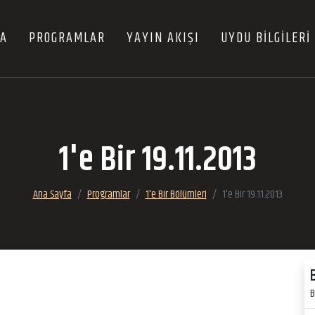
FA
PROGRAMLAR
YAYIN AKIŞI
UYDU BİLGİLERİ
1'e Bir 19.11.2013
Ana Sayfa
Programlar
1'e Bir Bölümleri
1'e Bir 19.11.2013
B