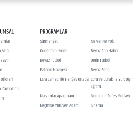
RUMSAL
PROGRAMLAR
ramlar
Sürmanşet
Ne Var Ne Yok
 Akışı
Gündemin İzinde
Beyaz Ana Haber
ı Yayın
Beyaz Futbol
Derin Futbol
ye
Pati'nin Hikayesi
Beyaz Enerji
Bilgileri
Esra Ezmeci ile Her Şey Ortada
Ebru ve Burak ile Yurt Dışı
Eğitim
n Kaynakları
Masumlar Apartmanı
Nermin'in Enfes Mutfağı
şim
Geçmişe Yürüyen Adam
Sinema