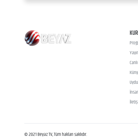
KU
Prog
Yayın
Canl
Kün
Uydu 
İnsa
İleti
© 2021 Beyaz TV, Tüm hakları saklıdır.