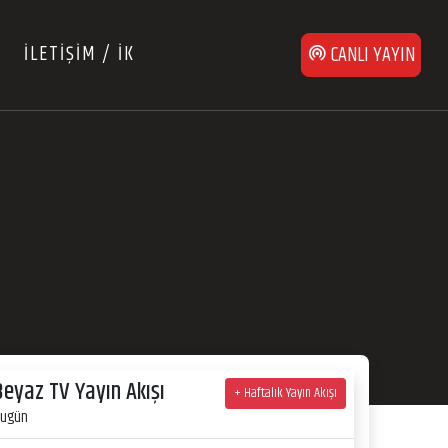
İLETİŞİM / İK
CANLI YAYIN
Beyaz TV Yayın Akışı
+ Haftalık Yayın Akışı
ugün