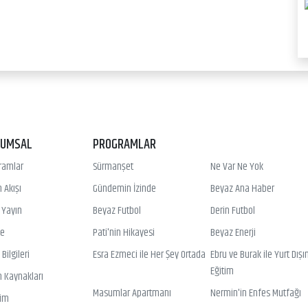
RUMSAL
PROGRAMLAR
ramlar
Sürmanşet
Ne Var Ne Yok
 Akışı
Gündemin İzinde
Beyaz Ana Haber
ı Yayın
Beyaz Futbol
Derin Futbol
ye
Pati'nin Hikayesi
Beyaz Enerji
Bilgileri
Esra Ezmeci ile Her Şey Ortada
Ebru ve Burak ile Yurt Dışı
Eğitim
n Kaynakları
Masumlar Apartmanı
Nermin'in Enfes Mutfağı
şim