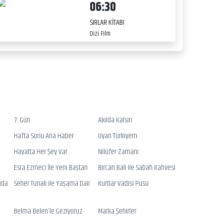
06:30
SIRLAR KİTABI
Dizi Film
7. Gün
Akılda Kalsın
Hafta Sonu Ana Haber
Uyan Türkiyem
Hayatta Her Şey Var
Nilüfer Zamanı
Esra Ezmeci İle Yeni Baştan
Bircan Bali ile Sabah Kahvesi
nda
Seher Tunalı ile Yaşama Dair
Kurtlar Vadisi Pusu
Belma Belen’le Geziyoruz
Marka Şehirler