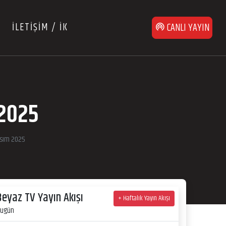
İLETİŞİM / İK
CANLI YAYIN
2025
sım 2025
Beyaz TV Yayın Akışı
+ Haftalık Yayın Akışı
ugün