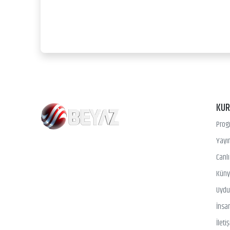
KU
Prog
Yayın
Canl
Kün
Uydu 
İnsa
İleti