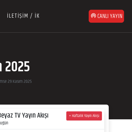
İLETİŞİM / İK
CANLI YAYIN
m 2025
ümse 29 Kasım 2025
Beyaz TV Yayın Akışı
+ Haftalık Yayın Akışı
ugün