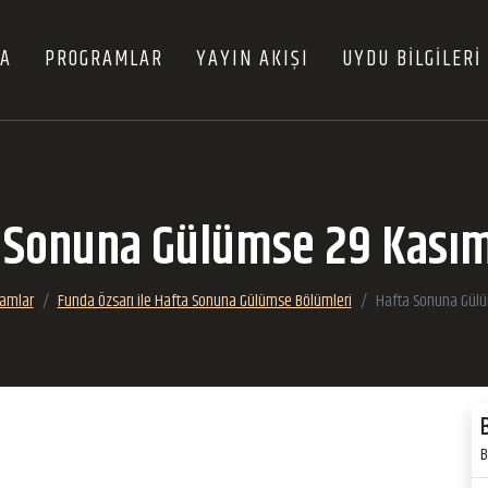
FA
PROGRAMLAR
YAYIN AKIŞI
UYDU BİLGİLERİ
 Sonuna Gülümse 29 Kası
amlar
Funda Özsarı ile Hafta Sonuna Gülümse Bölümleri
Hafta Sonuna Gül
B