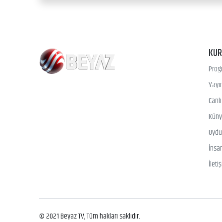
KU
Prog
Yayın
Canl
Kün
Uydu 
İnsa
İleti
© 2021 Beyaz TV, Tüm hakları saklıdır.