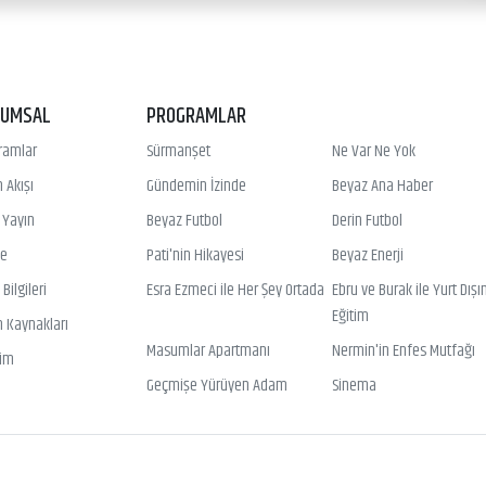
RUMSAL
PROGRAMLAR
ramlar
Sürmanşet
Ne Var Ne Yok
 Akışı
Gündemin İzinde
Beyaz Ana Haber
ı Yayın
Beyaz Futbol
Derin Futbol
ye
Pati'nin Hikayesi
Beyaz Enerji
Bilgileri
Esra Ezmeci ile Her Şey Ortada
Ebru ve Burak ile Yurt Dışı
Eğitim
n Kaynakları
Masumlar Apartmanı
Nermin'in Enfes Mutfağı
şim
Geçmişe Yürüyen Adam
Sinema