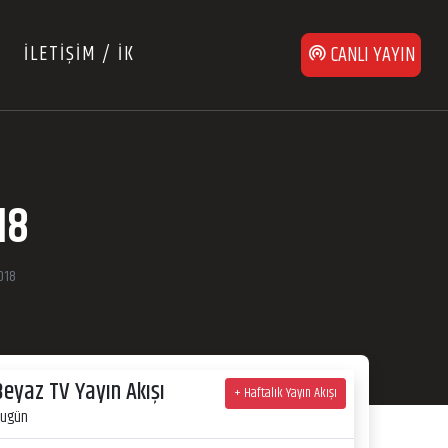
İLETİŞİM / İK
CANLI YAYIN
18
018
Beyaz TV Yayın Akışı
+ Haftalık Yayın Akışı
ugün