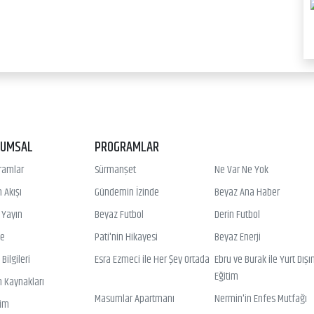
RUMSAL
PROGRAMLAR
ramlar
Sürmanşet
Ne Var Ne Yok
 Akışı
Gündemin İzinde
Beyaz Ana Haber
ı Yayın
Beyaz Futbol
Derin Futbol
ye
Pati'nin Hikayesi
Beyaz Enerji
Bilgileri
Esra Ezmeci ile Her Şey Ortada
Ebru ve Burak ile Yurt Dışı
Eğitim
n Kaynakları
Masumlar Apartmanı
Nermin'in Enfes Mutfağı
şim