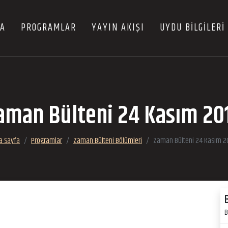
FA
PROGRAMLAR
YAYIN AKIŞI
UYDU BİLGİLERİ
aman Bülteni 24 Kasım 20
a Sayfa
Programlar
Zaman Bülteni Bölümleri
Zaman Bülteni 24 Kasım 2
B