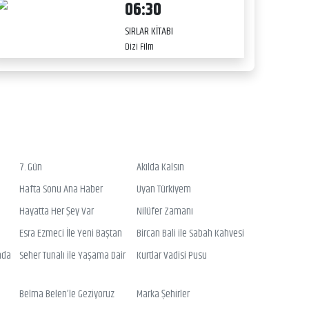
06:30
SIRLAR KİTABI
Dizi Film
7. Gün
Akılda Kalsın
Hafta Sonu Ana Haber
Uyan Türkiyem
Hayatta Her Şey Var
Nilüfer Zamanı
Esra Ezmeci İle Yeni Baştan
Bircan Bali ile Sabah Kahvesi
nda
Seher Tunalı ile Yaşama Dair
Kurtlar Vadisi Pusu
Belma Belen’le Geziyoruz
Marka Şehirler