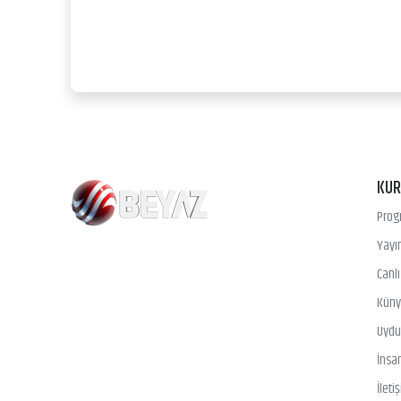
KU
Prog
Yayın
Canl
Kün
Uydu 
İnsa
İleti