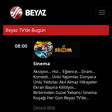
Beyaz TV'de Bugün
08:00
Sinema
Aksiyon… Hız… Eğlence… Dram…
Komedi… Ünlü Yapımlar, Dünyaca
Ünlü Yıldızlar, Akıl Almaz Hikayeler
Ekran Başına Kilitliyor…
Birbirinden Güzel Yabancı Sinema
Kuşağı Her Gün Beyaz TV’de...
Detaylı Bilgi