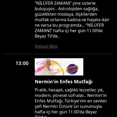
“NİLÜFER ZAMANI” yine sizlerle
buluşuyor... Astrolojiden sağlığa,
güzellikten modaya, ilişkilerden
mutfak sırlarına kadına ve hayata dair
ne varsa bu programda... “NİLÜFER
ZAMANI” hafta içi her gün 11.00’de
Beyaz TV’de..
Detaylı Bilgi
13:00
Nermin'in Enfes Mutfağı
Pratik, hesaplı, sağlıklı lezzetler, şık,
modern, yöresel sofralar... Nermin'in
Enfes Mutfağı, Türkiye'nin en sevilen
şefi Nermin Öztürk'ün sunumuyla
hafta içi her gün 11.00'da Beyaz