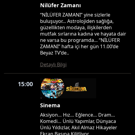
Nilüfer Zamanı
“NİLÜFER ZAMANI” yine sizlerle
buluşuyor... Astrolojiden sağlığa,
güzellikten modaya, ilişkilerden
mutfak sırlarına kadına ve hayata dair
ne varsa bu programda... “NİLÜFER
ZAMANI” hafta içi her gün 11.00’de
Beyaz TV’de..
Detaylı Bilgi
15:00
Sinema
Aksiyon… Hız… Eğlence… Dram…
Komedi… Ünlü Yapımlar, Dünyaca
Ünlü Yıldızlar, Akıl Almaz Hikayeler
Ekran Başına Kilitliyor…