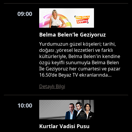
09:00
Belma Belen’le Geziyoruz
Yurdumuzun güzel köşeleri; tarihi,
doğası ,yöresel lezzetleri ve farklı
kültürleriyle, Belma Belen'in kendine
özgü keyifli sunumuyla Belma Belen
İle Geziyoruz her cumartesi ve pazar
16.50’de Beyaz TV ekranlarında…
Detaylı Bilgi
10:00
Kurtlar Vadisi Pusu