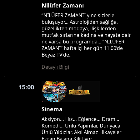
Nilüfer Zamanı
“NİLÜFER ZAMANI” yine sizlerle
buluşuyor... Astrolojiden sağlığa,
güzellikten modaya, ilişkilerden
mutfak sırlarına kadına ve hayata dair
ne varsa bu programda... “NİLÜFER
ZAMANI” hafta içi her gün 11.00’de
Beyaz TV’de..
Detaylı Bilgi
15:00
Sinema
Aksiyon… Hız… Eğlence… Dram…
Komedi… Ünlü Yapımlar, Dünyaca
Ünlü Yıldızlar, Akıl Almaz Hikayeler
Ekran Başına Kilitliyor…