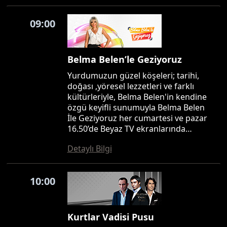
09:00
Belma Belen’le Geziyoruz
Yurdumuzun güzel köşeleri; tarihi,
doğası ,yöresel lezzetleri ve farklı
kültürleriyle, Belma Belen'in kendine
özgü keyifli sunumuyla Belma Belen
İle Geziyoruz her cumartesi ve pazar
16.50’de Beyaz TV ekranlarında…
Detaylı Bilgi
10:00
Kurtlar Vadisi Pusu