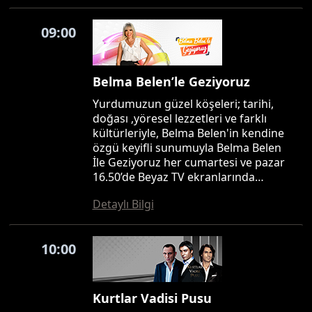
09:00
Belma Belen’le Geziyoruz
Yurdumuzun güzel köşeleri; tarihi,
doğası ,yöresel lezzetleri ve farklı
kültürleriyle, Belma Belen'in kendine
özgü keyifli sunumuyla Belma Belen
İle Geziyoruz her cumartesi ve pazar
16.50’de Beyaz TV ekranlarında…
Detaylı Bilgi
10:00
Kurtlar Vadisi Pusu