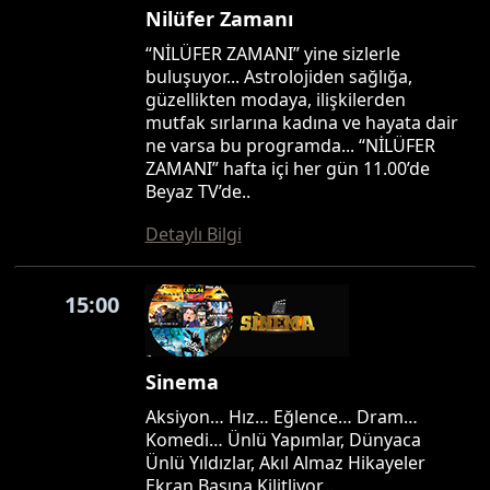
Nilüfer Zamanı
“NİLÜFER ZAMANI” yine sizlerle
buluşuyor... Astrolojiden sağlığa,
güzellikten modaya, ilişkilerden
mutfak sırlarına kadına ve hayata dair
ne varsa bu programda... “NİLÜFER
ZAMANI” hafta içi her gün 11.00’de
Beyaz TV’de..
Detaylı Bilgi
15:00
Sinema
Aksiyon… Hız… Eğlence… Dram…
Komedi… Ünlü Yapımlar, Dünyaca
Ünlü Yıldızlar, Akıl Almaz Hikayeler
Ekran Başına Kilitliyor…