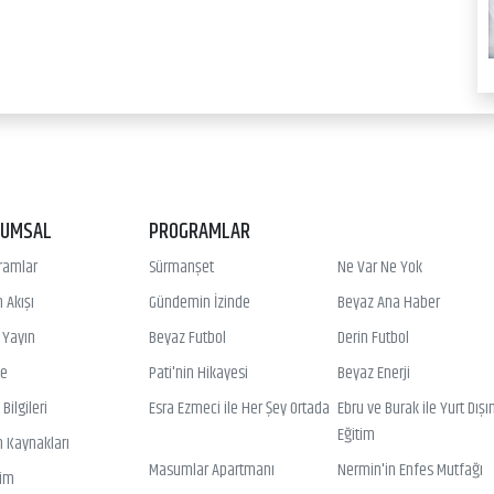
RUMSAL
PROGRAMLAR
ramlar
Sürmanşet
Ne Var Ne Yok
 Akışı
Gündemin İzinde
Beyaz Ana Haber
ı Yayın
Beyaz Futbol
Derin Futbol
ye
Pati'nin Hikayesi
Beyaz Enerji
Bilgileri
Esra Ezmeci ile Her Şey Ortada
Ebru ve Burak ile Yurt Dışı
Eğitim
n Kaynakları
Masumlar Apartmanı
Nermin'in Enfes Mutfağı
şim