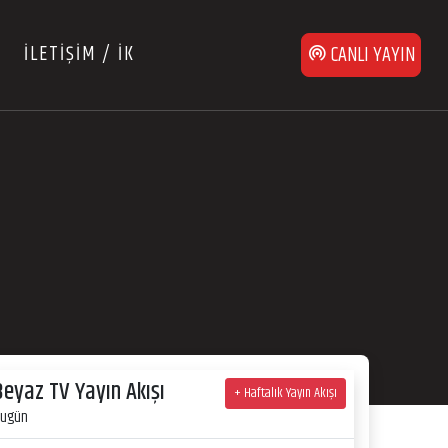
İLETİŞİM / İK
CANLI YAYIN
Beyaz TV Yayın Akışı
+ Haftalık Yayın Akışı
ugün