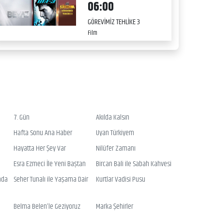
06:00
GÖREVİMİZ TEHLİKE 3
Film
7. Gün
Akılda Kalsın
Hafta Sonu Ana Haber
Uyan Türkiyem
Hayatta Her Şey Var
Nilüfer Zamanı
Esra Ezmeci İle Yeni Baştan
Bircan Bali ile Sabah Kahvesi
nda
Seher Tunalı ile Yaşama Dair
Kurtlar Vadisi Pusu
Belma Belen’le Geziyoruz
Marka Şehirler