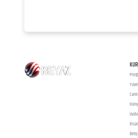
KU
Prog
Yayın
Canl
Kün
Uydu 
İnsa
İleti