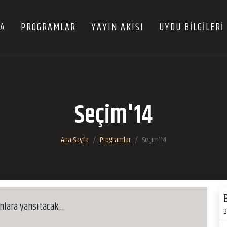
FA
PROGRAMLAR
YAYIN AKIŞI
UYDU BİLGİLERİ
Seçim'14
Ana Sayfa
Programlar
Seçim'14
anlara yansıtacak…
B