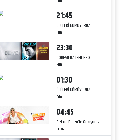
Film
21:45
ÖLÜLERİ GÖMÜYORUZ
Film
23:30
GÖREVİMİZ TEHLİKE 3
Film
01:30
ÖLÜLERİ GÖMÜYORUZ
Film
04:45
Belma Belen’le Geziyoruz
Tekrar