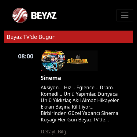
Beyaz TV'de Bugün
08:00
Sinema
Aksiyon… Hız… Eğlence… Dram…
Komedi… Ünlü Yapımlar, Dünyaca
Ünlü Yıldızlar, Akıl Almaz Hikayeler
Ekran Başına Kilitliyor…
Birbirinden Güzel Yabancı Sinema
Kuşağı Her Gün Beyaz TV’de...
Detaylı Bilgi