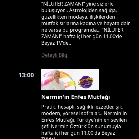
“NİLÜFER ZAMANI” yine sizlerle
buluşuyor... Astrolojiden sağlığa,
güzellikten modaya, ilişkilerden
mutfak sırlarına kadına ve hayata dair
ne varsa bu programda... “NİLÜFER
ZAMANI” hafta içi her gün 11.00’de
Beyaz TV’de..
Detaylı Bilgi
13:00
Nermin'in Enfes Mutfağı
Pratik, hesaplı, sağlıklı lezzetler, şık,
modern, yöresel sofralar... Nermin'in
Enfes Mutfağı, Türkiye'nin en sevilen
şefi Nermin Öztürk'ün sunumuyla
hafta içi her gün 11.00'da Beyaz