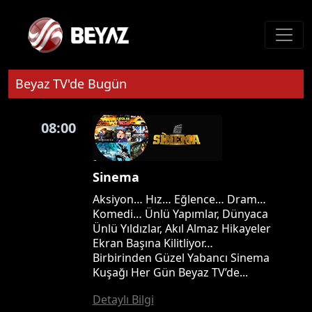
Beyaz TV'de Bugün
08:00
Sinema
Aksiyon… Hız… Eğlence… Dram…
Komedi… Ünlü Yapımlar, Dünyaca
Ünlü Yıldızlar, Akıl Almaz Hikayeler
Ekran Başına Kilitliyor…
Birbirinden Güzel Yabancı Sinema
Kuşağı Her Gün Beyaz TV’de...
Detaylı Bilgi