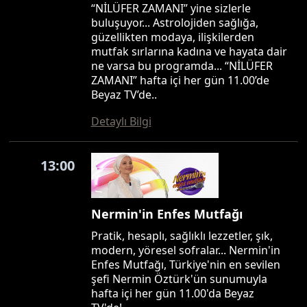
“NİLÜFER ZAMANI” yine sizlerle
buluşuyor... Astrolojiden sağlığa,
güzellikten modaya, ilişkilerden
mutfak sırlarına kadına ve hayata dair
ne varsa bu programda... “NİLÜFER
ZAMANI” hafta içi her gün 11.00’de
Beyaz TV’de..
Detaylı Bilgi
13:00
Nermin'in Enfes Mutfağı
Pratik, hesaplı, sağlıklı lezzetler, şık,
modern, yöresel sofralar... Nermin'in
Enfes Mutfağı, Türkiye'nin en sevilen
şefi Nermin Öztürk'ün sunumuyla
hafta içi her gün 11.00'da Beyaz