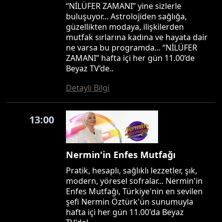
“NİLÜFER ZAMANI” yine sizlerle
buluşuyor... Astrolojiden sağlığa,
güzellikten modaya, ilişkilerden
mutfak sırlarına kadına ve hayata dair
ne varsa bu programda... “NİLÜFER
ZAMANI” hafta içi her gün 11.00’de
Beyaz TV’de..
Detaylı Bilgi
13:00
Nermin'in Enfes Mutfağı
Pratik, hesaplı, sağlıklı lezzetler, şık,
modern, yöresel sofralar... Nermin'in
Enfes Mutfağı, Türkiye'nin en sevilen
şefi Nermin Öztürk'ün sunumuyla
hafta içi her gün 11.00'da Beyaz