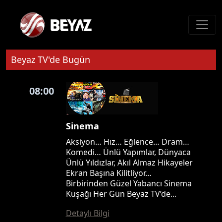
Beyaz TV'de Bugün
08:00
Sinema
Aksiyon… Hız… Eğlence… Dram…
Komedi… Ünlü Yapımlar, Dünyaca
Ünlü Yıldızlar, Akıl Almaz Hikayeler
Ekran Başına Kilitliyor…
Birbirinden Güzel Yabancı Sinema
Kuşağı Her Gün Beyaz TV’de...
Detaylı Bilgi