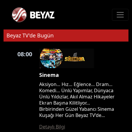
Beyaz TV'de Bugün
08:00
Sinema
Aksiyon… Hız… Eğlence… Dram…
Komedi… Ünlü Yapımlar, Dünyaca
Ünlü Yıldızlar, Akıl Almaz Hikayeler
Ekran Başına Kilitliyor…
Birbirinden Güzel Yabancı Sinema
Kuşağı Her Gün Beyaz TV’de...
Detaylı Bilgi