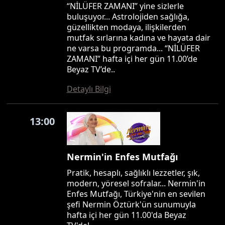
“NİLÜFER ZAMANI” yine sizlerle
buluşuyor... Astrolojiden sağlığa,
güzellikten modaya, ilişkilerden
mutfak sırlarına kadına ve hayata dair
ne varsa bu programda... “NİLÜFER
ZAMANI” hafta içi her gün 11.00’de
Beyaz TV’de..
Detaylı Bilgi
13:00
Nermin'in Enfes Mutfağı
Pratik, hesaplı, sağlıklı lezzetler, şık,
modern, yöresel sofralar... Nermin'in
Enfes Mutfağı, Türkiye'nin en sevilen
şefi Nermin Öztürk'ün sunumuyla
hafta içi her gün 11.00'da Beyaz