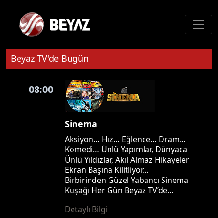
Beyaz TV'de Bugün
08:00
Sinema
Aksiyon… Hız… Eğlence… Dram…
Komedi… Ünlü Yapımlar, Dünyaca
Ünlü Yıldızlar, Akıl Almaz Hikayeler
Ekran Başına Kilitliyor…
Birbirinden Güzel Yabancı Sinema
Kuşağı Her Gün Beyaz TV’de...
Detaylı Bilgi