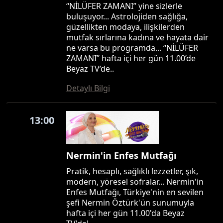
“NİLÜFER ZAMANI” yine sizlerle
buluşuyor... Astrolojiden sağlığa,
güzellikten modaya, ilişkilerden
mutfak sırlarına kadına ve hayata dair
ne varsa bu programda... “NİLÜFER
ZAMANI” hafta içi her gün 11.00’de
Beyaz TV’de..
Detaylı Bilgi
13:00
Nermin'in Enfes Mutfağı
Pratik, hesaplı, sağlıklı lezzetler, şık,
modern, yöresel sofralar... Nermin'in
Enfes Mutfağı, Türkiye'nin en sevilen
şefi Nermin Öztürk'ün sunumuyla
hafta içi her gün 11.00'da Beyaz