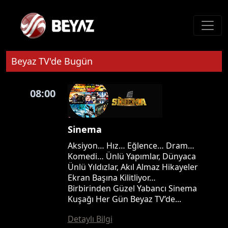
Beyaz TV'de Bugün
08:00
Sinema
Aksiyon… Hız… Eğlence… Dram…
Komedi… Ünlü Yapımlar, Dünyaca
Ünlü Yıldızlar, Akıl Almaz Hikayeler
Ekran Başına Kilitliyor…
Birbirinden Güzel Yabancı Sinema
Kuşağı Her Gün Beyaz TV’de...
Detaylı Bilgi