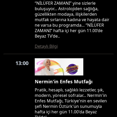
“NİLÜFER ZAMANI” yine sizlerle
buluşuyor... Astrolojiden sağlığa,
güzellikten modaya, ilişkilerden
mutfak sırlarına kadına ve hayata dair
ne varsa bu programda... “NİLÜFER
ZAMANI” hafta içi her gün 11.00’de
Beyaz TV’de..
Detaylı Bilgi
13:00
Nermin'in Enfes Mutfağı
Pratik, hesaplı, sağlıklı lezzetler, şık,
modern, yöresel sofralar... Nermin'in
Enfes Mutfağı, Türkiye'nin en sevilen
şefi Nermin Öztürk'ün sunumuyla
hafta içi her gün 11.00'da Beyaz