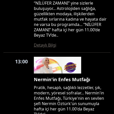
“NİLÜFER ZAMANI” yine sizlerle
buluşuyor... Astrolojiden sağlığa,
güzellikten modaya, ilişkilerden
mutfak sırlarına kadına ve hayata dair
ne varsa bu programda... “NİLÜFER
ZAMANI” hafta içi her gün 11.00’de
Beyaz TV’de..
Detaylı Bilgi
13:00
Nermin'in Enfes Mutfağı
Pratik, hesaplı, sağlıklı lezzetler, şık,
modern, yöresel sofralar... Nermin'in
Enfes Mutfağı, Türkiye'nin en sevilen
şefi Nermin Öztürk'ün sunumuyla
hafta içi her gün 11.00'da Beyaz