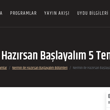
FA
PROGRAMLAR
YAYIN AKIŞI
UYDU BİLGİLERİ
e Hazırsan Başlayalım 5 T
amlar
Nermin ile Hazırsan Başlayalım Bölümleri
Nermin ile Hazırsan Başla
B