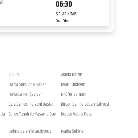
06:30
SIRLAR KİTABI
Dizi Film
7. Gün
Akılda Kalsın
Hafta Sonu Ana Haber
Uyan Türkiyem
Hayatta Her Şey Var
Nilüfer Zamanı
Esra Ezmeci İle Yeni Baştan
Bircan Bali ile Sabah Kahvesi
nda
Seher Tunalı ile Yaşama Dair
Kurtlar Vadisi Pusu
Belma Belen’le Geziyoruz
Marka Şehirler