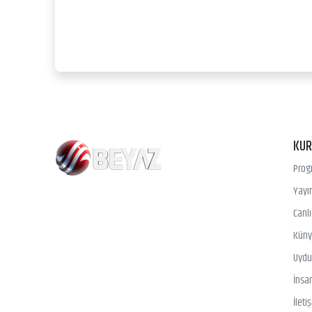
KU
Prog
Yayın
Canl
Kün
Uydu 
İnsa
İleti