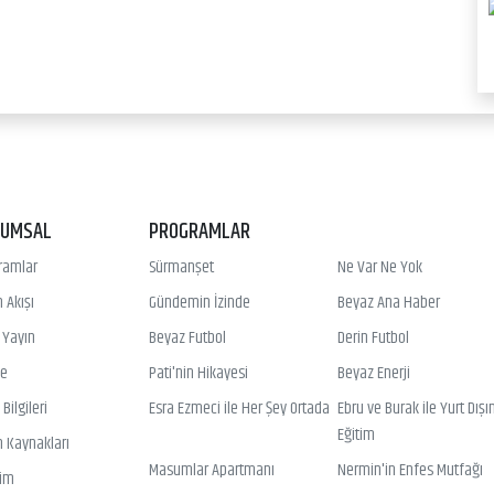
RUMSAL
PROGRAMLAR
ramlar
Sürmanşet
Ne Var Ne Yok
 Akışı
Gündemin İzinde
Beyaz Ana Haber
ı Yayın
Beyaz Futbol
Derin Futbol
ye
Pati'nin Hikayesi
Beyaz Enerji
Bilgileri
Esra Ezmeci ile Her Şey Ortada
Ebru ve Burak ile Yurt Dışı
Eğitim
n Kaynakları
Masumlar Apartmanı
Nermin'in Enfes Mutfağı
şim