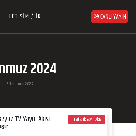
İLETİŞİM / İK
CANLI YAYIN
emmuz 2024
yalım 5 Temmuz 2024
Beyaz TV Yayın Akışı
+ Haftalık Yayın Akışı
ugün