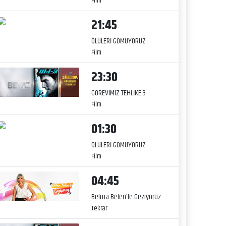
Film
21:45
ÖLÜLERİ GÖMÜYORUZ
Film
23:30
GÖREVİMİZ TEHLİKE 3
Film
01:30
ÖLÜLERİ GÖMÜYORUZ
Film
04:45
Belma Belen’le Geziyoruz
Tekrar