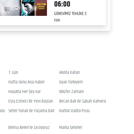
06:00
GÖREVİMİZ TEHLİKE 3
Film
7. Gün
Akılda Kalsın
Hafta Sonu Ana Haber
Uyan Türkiyem
Hayatta Her Şey Var
Nilüfer Zamanı
Esra Ezmeci İle Yeni Baştan
Bircan Bali ile Sabah Kahvesi
nda
Seher Tunalı ile Yaşama Dair
Kurtlar Vadisi Pusu
Belma Belen’le Geziyoruz
Marka Şehirler