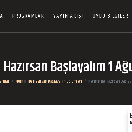
FA
PROGRAMLAR
YAYIN AKIŞI
UYDU BİLGİLERİ
e Hazırsan Başlayalım 1 Ağ
amlar
Nermin ile Hazırsan Başlayalım Bölümleri
Nermin ile Hazırsan Başlay
B