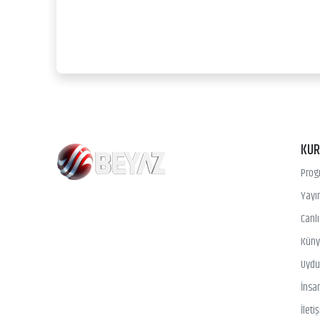
KU
Prog
Yayın
Canl
Kün
Uydu 
İnsa
İleti