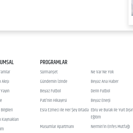
RUMSAL
PROGRAMLAR
ramlar
Sürmanşet
Ne Var Ne Yok
 Akışı
Gündemin İzinde
Beyaz Ana Haber
ı Yayın
Beyaz Futbol
Derin Futbol
ye
Pati'nin Hikayesi
Beyaz Enerji
Bilgileri
Esra Ezmeci ile Her Şey Ortada
Ebru ve Burak ile Yurt Dışı
Eğitim
n Kaynakları
Masumlar Apartmanı
Nermin'in Enfes Mutfağı
şim