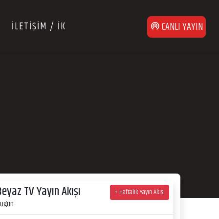
İLETİŞİM / İK
CANLI YAYIN
Beyaz TV Yayın Akışı
+ Haftalık Yayın Akışı
ugün