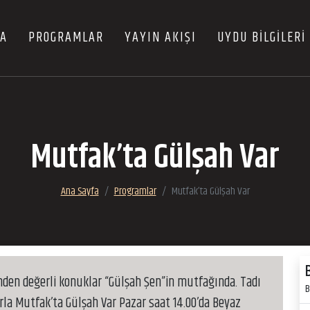
FA
PROGRAMLAR
YAYIN AKIŞI
UYDU BİLGİLERİ
Mutfak’ta Gülşah Var
Ana Sayfa
Programlar
Mutfak’ta Gülşah Var
rinden değerli konuklar “Gülşah Şen”in mutfağında. Tadı
B
la Mutfak’ta Gülşah Var Pazar saat 14.00’da Beyaz