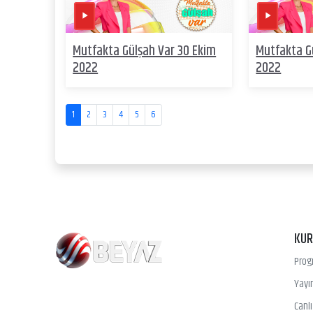
Mutfakta Gülşah Var 30 Ekim
Mutfakta G
2022
2022
1
2
3
4
5
6
KU
Prog
Yayın
Canl