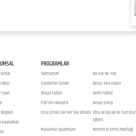
RUMSAL
PROGRAMLAR
ramlar
Sürmanşet
Ne Var Ne Yok
 Akışı
Gündemin İzinde
Beyaz Ana Haber
ı Yayın
Beyaz Futbol
Derin Futbol
ye
Pati'nin Hikayesi
Beyaz Enerji
Bilgileri
Esra Ezmeci ile Her Şey Ortada
Ebru ve Burak ile Yurt Dışı
Eğitim
n Kaynakları
Masumlar Apartmanı
Nermin'in Enfes Mutfağı
şim