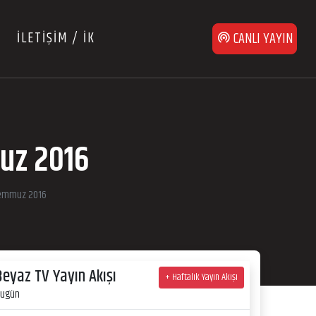
İLETİŞİM / İK
CANLI YAYIN
uz 2016
 Temmuz 2016
Beyaz TV Yayın Akışı
+ Haftalık Yayın Akışı
ugün