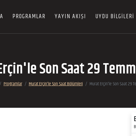
FA
PROGRAMLAR
YAYIN AKIŞI
UYDU BİLGİLERİ
Erçin'le Son Saat 29 Temm
Programlar
Murat Erçin'le Son Saat Bölümleri
Murat Erçin'le Son Saat 29
B