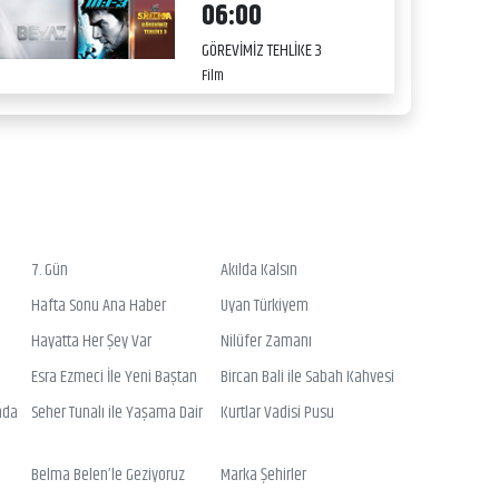
06:00
GÖREVİMİZ TEHLİKE 3
Film
7. Gün
Akılda Kalsın
Hafta Sonu Ana Haber
Uyan Türkiyem
Hayatta Her Şey Var
Nilüfer Zamanı
Esra Ezmeci İle Yeni Baştan
Bircan Bali ile Sabah Kahvesi
nda
Seher Tunalı ile Yaşama Dair
Kurtlar Vadisi Pusu
Belma Belen’le Geziyoruz
Marka Şehirler