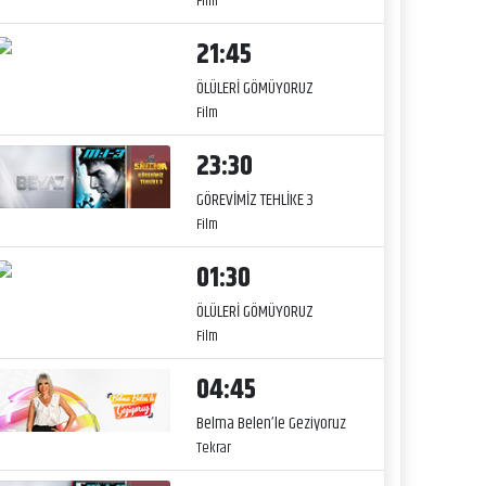
Film
21:45
ÖLÜLERİ GÖMÜYORUZ
Film
23:30
GÖREVİMİZ TEHLİKE 3
Film
01:30
ÖLÜLERİ GÖMÜYORUZ
Film
04:45
Belma Belen’le Geziyoruz
Tekrar