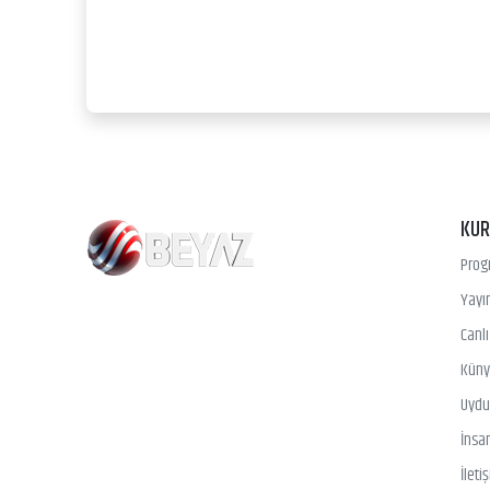
KU
Prog
Yayın
Canl
Kün
Uydu 
İnsa
İleti