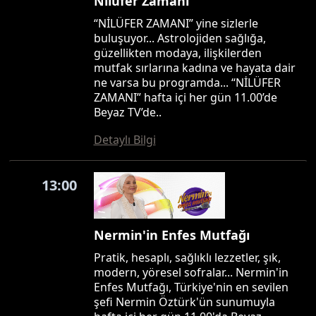
Nilüfer Zamanı
“NİLÜFER ZAMANI” yine sizlerle
buluşuyor... Astrolojiden sağlığa,
güzellikten modaya, ilişkilerden
mutfak sırlarına kadına ve hayata dair
ne varsa bu programda... “NİLÜFER
ZAMANI” hafta içi her gün 11.00’de
Beyaz TV’de..
Detaylı Bilgi
13:00
Nermin'in Enfes Mutfağı
Pratik, hesaplı, sağlıklı lezzetler, şık,
modern, yöresel sofralar... Nermin'in
Enfes Mutfağı, Türkiye'nin en sevilen
şefi Nermin Öztürk'ün sunumuyla