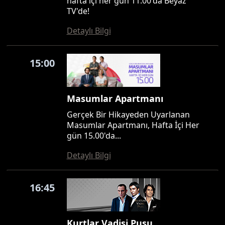
hafta içi her gün 11.00'da Beyaz
TV'de!
Detaylı Bilgi
15:00
Masumlar Apartmanı
Gerçek Bir Hikayeden Uyarlanan
Masumlar Apartmanı, Hafta İçi Her
gün 15.00'da...
Detaylı Bilgi
16:45
Kurtlar Vadisi Pusu