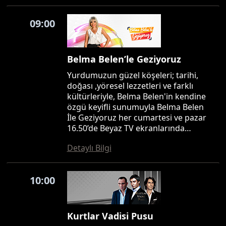
09:00
Belma Belen’le Geziyoruz
Yurdumuzun güzel köşeleri; tarihi,
doğası ,yöresel lezzetleri ve farklı
kültürleriyle, Belma Belen'in kendine
özgü keyifli sunumuyla Belma Belen
İle Geziyoruz her cumartesi ve pazar
16.50’de Beyaz TV ekranlarında…
Detaylı Bilgi
10:00
Kurtlar Vadisi Pusu