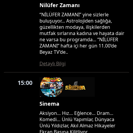
Nilüfer Zamanı
“NİLÜFER ZAMANI” yine sizlerle
buluşuyor... Astrolojiden sağlığa,
güzellikten modaya, ilişkilerden
mutfak sırlarına kadına ve hayata dair
ne varsa bu programda... “NİLÜFER
ZAMANI” hafta içi her gün 11.00’de
Beyaz TV’de..
Detaylı Bilgi
15:00
Sinema
Aksiyon… Hız… Eğlence… Dram…
Komedi… Ünlü Yapımlar, Dünyaca
Ünlü Yıldızlar, Akıl Almaz Hikayeler
Ekran Başına Kilitliyor…