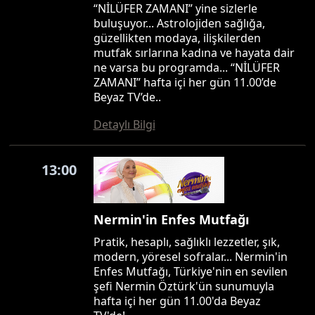
“NİLÜFER ZAMANI” yine sizlerle
buluşuyor... Astrolojiden sağlığa,
güzellikten modaya, ilişkilerden
mutfak sırlarına kadına ve hayata dair
ne varsa bu programda... “NİLÜFER
ZAMANI” hafta içi her gün 11.00’de
Beyaz TV’de..
Detaylı Bilgi
13:00
Nermin'in Enfes Mutfağı
Pratik, hesaplı, sağlıklı lezzetler, şık,
modern, yöresel sofralar... Nermin'in
Enfes Mutfağı, Türkiye'nin en sevilen
şefi Nermin Öztürk'ün sunumuyla
hafta içi her gün 11.00'da Beyaz