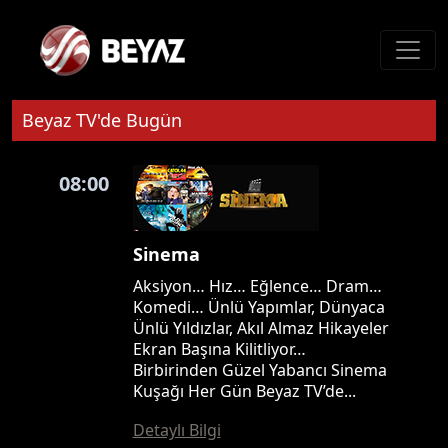
Beyaz TV'de Bugün
08:00
Sinema
Aksiyon… Hız… Eğlence… Dram…
Komedi… Ünlü Yapımlar, Dünyaca
Ünlü Yıldızlar, Akıl Almaz Hikayeler
Ekran Başına Kilitliyor…
Birbirinden Güzel Yabancı Sinema
Kuşağı Her Gün Beyaz TV’de...
Detaylı Bilgi