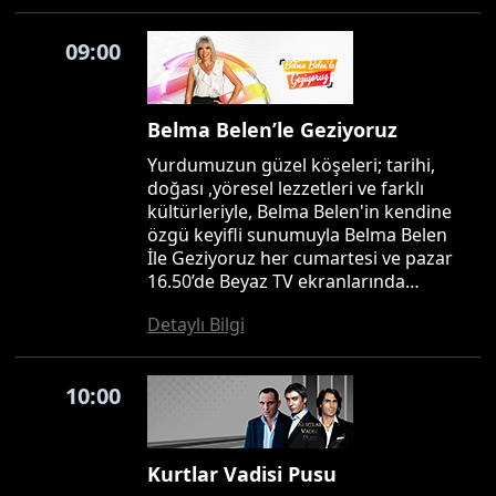
09:00
Belma Belen’le Geziyoruz
Yurdumuzun güzel köşeleri; tarihi,
doğası ,yöresel lezzetleri ve farklı
kültürleriyle, Belma Belen'in kendine
özgü keyifli sunumuyla Belma Belen
İle Geziyoruz her cumartesi ve pazar
16.50’de Beyaz TV ekranlarında…
Detaylı Bilgi
10:00
Kurtlar Vadisi Pusu