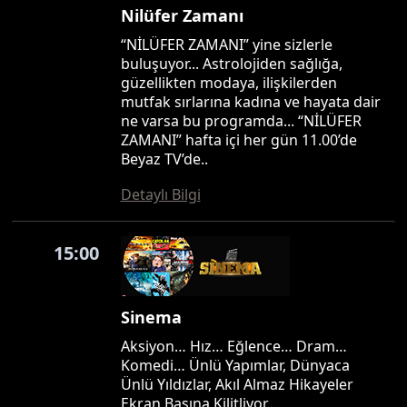
Nilüfer Zamanı
“NİLÜFER ZAMANI” yine sizlerle
buluşuyor... Astrolojiden sağlığa,
güzellikten modaya, ilişkilerden
mutfak sırlarına kadına ve hayata dair
ne varsa bu programda... “NİLÜFER
ZAMANI” hafta içi her gün 11.00’de
Beyaz TV’de..
Detaylı Bilgi
15:00
Sinema
Aksiyon… Hız… Eğlence… Dram…
Komedi… Ünlü Yapımlar, Dünyaca
Ünlü Yıldızlar, Akıl Almaz Hikayeler
Ekran Başına Kilitliyor…