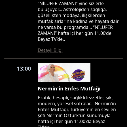
“NİLÜFER ZAMANI” yine sizlerle
buluşuyor... Astrolojiden sağlığa,
güzellikten modaya, ilişkilerden
mutfak sırlarına kadına ve hayata dair
ne varsa bu programda... “NİLÜFER
ZAMANI” hafta içi her gün 11.00’de
Beyaz TV’de..
Detaylı Bilgi
13:00
Nermin'in Enfes Mutfağı
Pratik, hesaplı, sağlıklı lezzetler, şık,
modern, yöresel sofralar... Nermin'in
Enfes Mutfağı, Türkiye'nin en sevilen
şefi Nermin Öztürk'ün sunumuyla
hafta içi her gün 11.00'da Beyaz