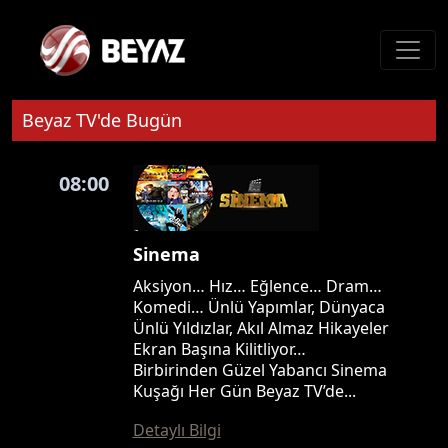
Beyaz TV'de Bugün
08:00
Sinema
Aksiyon… Hız… Eğlence… Dram…
Komedi… Ünlü Yapımlar, Dünyaca
Ünlü Yıldızlar, Akıl Almaz Hikayeler
Ekran Başına Kilitliyor…
Birbirinden Güzel Yabancı Sinema
Kuşağı Her Gün Beyaz TV’de...
Detaylı Bilgi