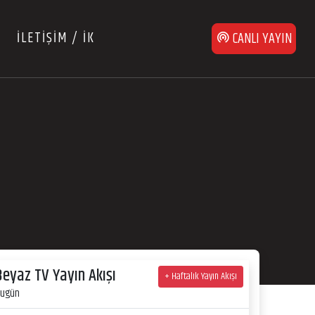
İLETİŞİM / İK
CANLI YAYIN
Beyaz TV Yayın Akışı
+ Haftalık Yayın Akışı
ugün