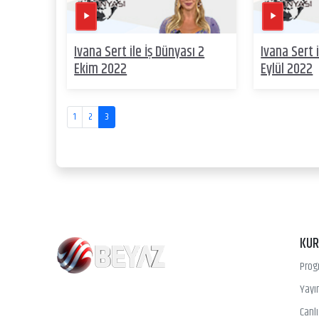
Ivana Sert ile İş Dünyası 2
Ivana Sert 
Ekim 2022
Eylül 2022
1
2
3
KU
Prog
Yayın
Canl