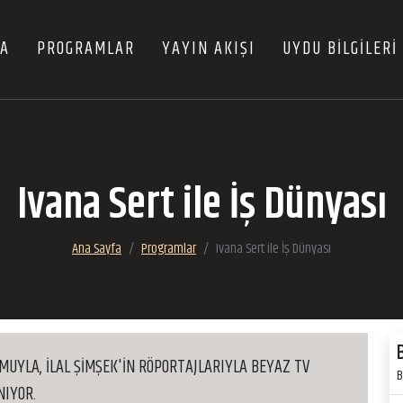
FA
PROGRAMLAR
YAYIN AKIŞI
UYDU BİLGİLERİ
Ivana Sert ile İş Dünyası
Ana Sayfa
Programlar
Ivana Sert ile İş Dünyası
MUYLA, İLAL ŞİMŞEK'İN RÖPORTAJLARIYLA BEYAZ TV
B
NIYOR.