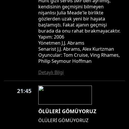
Hunt gizli servis IMF'den ayrılmış,
kendisinin geçmişini bilmeyen
nişanlısı Julia Meade'le birlikte
gözlerden uzak yeni bir hayata
başlamıştı. Fakat ajanın geçmişi
burada da onu rahat bırakmayacaktır.
Yapım: 2006
Yönetmen J.J. Abrams
Senarist J.J. Abrams, Alex Kurtzman
Oyuncular: Tom Cruise, Ving Rhames,
Philip Seymour Hoffman
Detaylı Bilgi
21:45
ÖLÜLERİ GÖMÜYORUZ
ÖLÜLERİ GÖMÜYORUZ