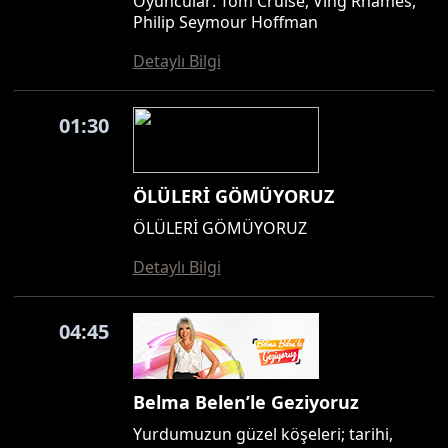
Oyuncular: Tom Cruise, Ving Rhames,
Philip Seymour Hoffman
Detaylı Bilgi
01:30
ÖLÜLERİ GÖMÜYORUZ
ÖLÜLERİ GÖMÜYORUZ
Detaylı Bilgi
04:45
Belma Belen’le Geziyoruz
Yurdumuzun güzel köşeleri; tarihi,