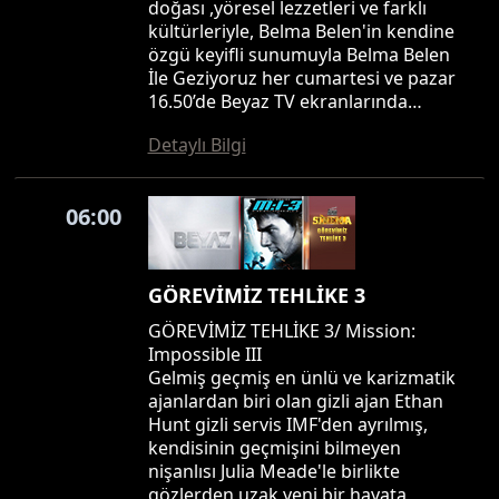
doğası ,yöresel lezzetleri ve farklı
kültürleriyle, Belma Belen'in kendine
özgü keyifli sunumuyla Belma Belen
İle Geziyoruz her cumartesi ve pazar
16.50’de Beyaz TV ekranlarında…
Detaylı Bilgi
06:00
GÖREVİMİZ TEHLİKE 3
GÖREVİMİZ TEHLİKE 3/ Mission:
Impossible III
Gelmiş geçmiş en ünlü ve karizmatik
ajanlardan biri olan gizli ajan Ethan
Hunt gizli servis IMF'den ayrılmış,
kendisinin geçmişini bilmeyen
nişanlısı Julia Meade'le birlikte
gözlerden uzak yeni bir hayata