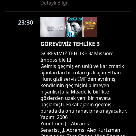
Detaylı Bilgi
23:30
GÖREVİMİZ TEHLİKE 3
GÖREVİMİZ TEHLİKE 3/ Mission:
Impossible III
Gelmiş geçmiş en ünlü ve karizmatik
ajanlardan biri olan gizli ajan Ethan
Hunt gizli servis IMF'den ayrılmış,
kendisinin geçmişini bilmeyen
nişanlısı Julia Meade'le birlikte
gözlerden uzak yeni bir hayata
başlamıştı. Fakat ajanın geçmişi
burada da onu rahat bırakmayacaktır.
Yapım: 2006
Yönetmen J.J. Abrams
Senarist J.J. Abrams, Alex Kurtzman