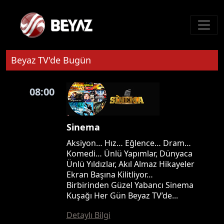
Beyaz TV'de Bugün
08:00
Sinema
Aksiyon… Hız… Eğlence… Dram…
Komedi… Ünlü Yapımlar, Dünyaca
Ünlü Yıldızlar, Akıl Almaz Hikayeler
Ekran Başına Kilitliyor…
Birbirinden Güzel Yabancı Sinema
Kuşağı Her Gün Beyaz TV’de...
Detaylı Bilgi