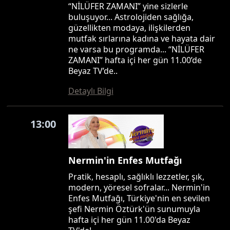
“NİLÜFER ZAMANI” yine sizlerle
buluşuyor... Astrolojiden sağlığa,
güzellikten modaya, ilişkilerden
mutfak sırlarına kadına ve hayata dair
ne varsa bu programda... “NİLÜFER
ZAMANI” hafta içi her gün 11.00’de
Beyaz TV’de..
Detaylı Bilgi
13:00
Nermin'in Enfes Mutfağı
Pratik, hesaplı, sağlıklı lezzetler, şık,
modern, yöresel sofralar... Nermin'in
Enfes Mutfağı, Türkiye'nin en sevilen
şefi Nermin Öztürk'ün sunumuyla
hafta içi her gün 11.00'da Beyaz