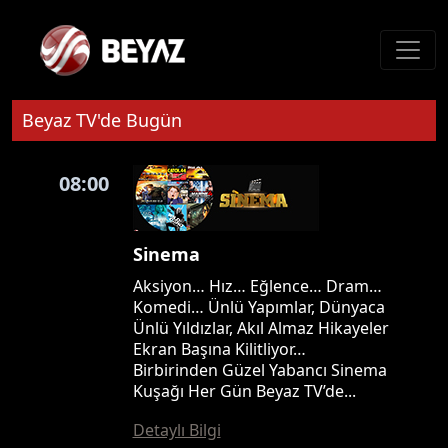
Beyaz TV'de Bugün
08:00
Sinema
Aksiyon… Hız… Eğlence… Dram…
Komedi… Ünlü Yapımlar, Dünyaca
Ünlü Yıldızlar, Akıl Almaz Hikayeler
Ekran Başına Kilitliyor…
Birbirinden Güzel Yabancı Sinema
Kuşağı Her Gün Beyaz TV’de...
Detaylı Bilgi