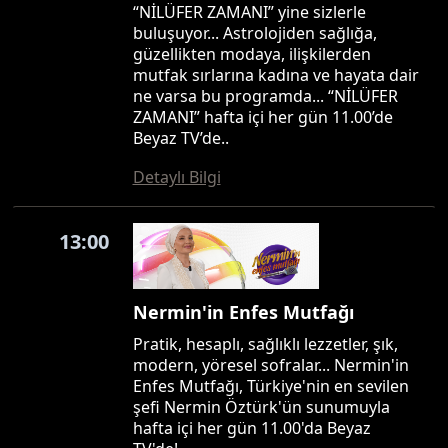
“NİLÜFER ZAMANI” yine sizlerle
buluşuyor... Astrolojiden sağlığa,
güzellikten modaya, ilişkilerden
mutfak sırlarına kadına ve hayata dair
ne varsa bu programda... “NİLÜFER
ZAMANI” hafta içi her gün 11.00’de
Beyaz TV’de..
Detaylı Bilgi
13:00
Nermin'in Enfes Mutfağı
Pratik, hesaplı, sağlıklı lezzetler, şık,
modern, yöresel sofralar... Nermin'in
Enfes Mutfağı, Türkiye'nin en sevilen
şefi Nermin Öztürk'ün sunumuyla
hafta içi her gün 11.00'da Beyaz